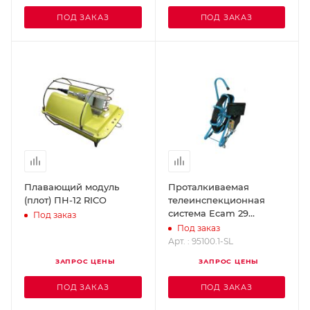
ПОД ЗАКАЗ
ПОД ЗАКАЗ
Плавающий модуль
Проталкиваемая
(плот) ПН-12 RICO
телеинспекционная
система Ecam 29
Под заказ
MINCAM 95100.1-SL
Под заказ
Арт. : 95100.1-SL
ЗАПРОС ЦЕНЫ
ЗАПРОС ЦЕНЫ
ПОД ЗАКАЗ
ПОД ЗАКАЗ