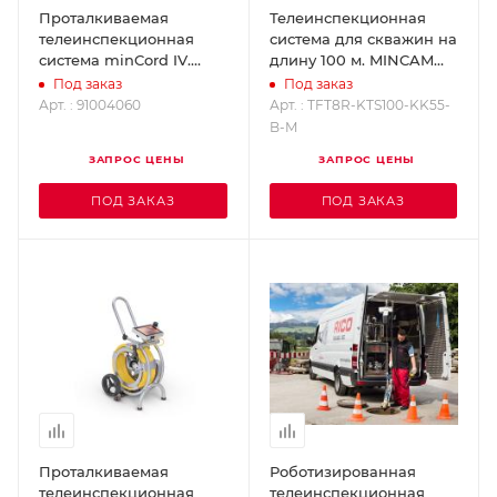
Проталкиваемая
Телеинспекционная
телеинспекционная
система для скважин на
система minCord IV.
длину 100 м. MINCAM
MINCAM 91004060
TFT8R-KTS100-KK55-B-M
Под заказ
Под заказ
Арт. : 91004060
Арт. : TFT8R-KTS100-KK55-
B-M
ЗАПРОС ЦЕНЫ
ЗАПРОС ЦЕНЫ
ПОД ЗАКАЗ
ПОД ЗАКАЗ
Проталкиваемая
Роботизированная
телеинспекционная
телеинспекционная