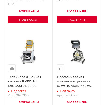
B-M
ЗАПРОС ЦЕНЫ
ЗАПРОС ЦЕНЫ
ПОД ЗАКАЗ
ПОД ЗАКАЗ
Телеинспекционная
Проталкиваемая
система Bk550 Set.
телеинспекционная
MINCAM 91202100
система mc15 PR Set.
MINCAM 91086900
Под заказ
Под заказ
Арт. : 91202100
Арт. : 91086900
ЗАПРОС ЦЕНЫ
ЗАПРОС ЦЕНЫ