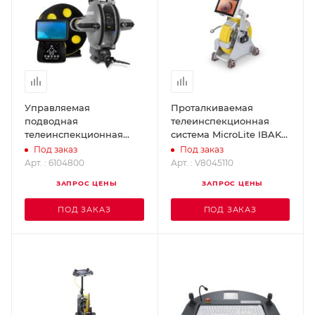
Управляемая
Проталкиваемая
подводная
телеинспекционная
телеинспекционная
система MicroLite IBAK
ситема PIPE-VIEW
V8045110
Под заказ
Под заказ
6104800
Арт. : 6104800
Арт. : V8045110
ЗАПРОС ЦЕНЫ
ЗАПРОС ЦЕНЫ
ПОД ЗАКАЗ
ПОД ЗАКАЗ