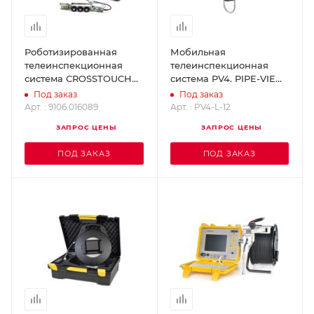
Роботизированная
Мобильная
телеинспекционная
телеинспекционная
система CROSSTOUCH
система PV4. PIPE-VIEW
RICO 9106.016089
PV4-L-12
Под заказ
Под заказ
Арт. : 9106.016089
Арт. : PV4-L-12
ЗАПРОС ЦЕНЫ
ЗАПРОС ЦЕНЫ
ПОД ЗАКАЗ
ПОД ЗАКАЗ