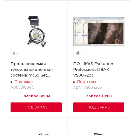
Проталкиваемая
ПО - IKAS Evolution
телеинспекционная
Professional IBAK
система mc30 Set.
VS004203
MINCAM 91084.9
Под заказ
Под заказ
Арт. : 91084.9
Арт. : VS004203
ЗАПРОС ЦЕНЫ
ЗАПРОС ЦЕНЫ
ПОД ЗАКАЗ
ПОД ЗАКАЗ