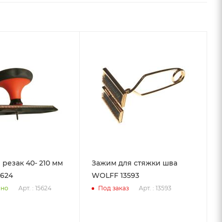
 резак 40- 210 мм
Зажим для стяжки шва
624
WOLFF 13593
Арт. : 15624
Арт. : 13593
чно
Под заказ