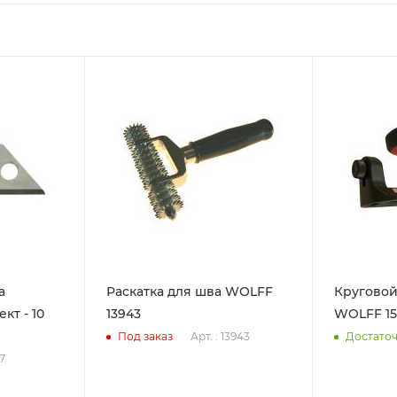
а
Раскатка для шва WOLFF
Круговой
кт - 10
13943
WOLFF 15
Арт. : 13943
Под заказ
Достато
57