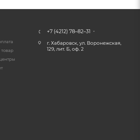
+7 (4212) 78–82–31
оплата
г. Хабаровск, ул. Воронежская,
129, лит. Б, оф. 2
 товар
центры
ет