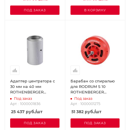
ПОД ЗАКАЗ
В КОРЗИНУ
Адаптер центратора с
Барабан со спиралью
30 мм на 40 мм
для RODRUM S 10
ROTHENBERGER
ROTHENBERGER
1000001836
1000001275
Под заказ
Под заказ
Арт. : 1000001836
Арт. : 1000001275
25 437
руб.
/шт
51 382
руб.
/шт
ПОД ЗАКАЗ
ПОД ЗАКАЗ