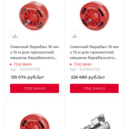
Сменный барабан 16 мм
Сменный барабан 16 мм
х 15 м для прочистной
х 15 м для прочистной
машины барабанного
машины барабанного
типа RODRUM M
типа RODRUM L
Под заказ
Под заказ
ROTHENBERGER
ROTHENBERGER
Арт. : 1000001728
Арт. : 1000001729
1000001728
1000001729
135 074
руб.
/шт
226 680
руб.
/шт
ПОД ЗАКАЗ
ПОД ЗАКАЗ