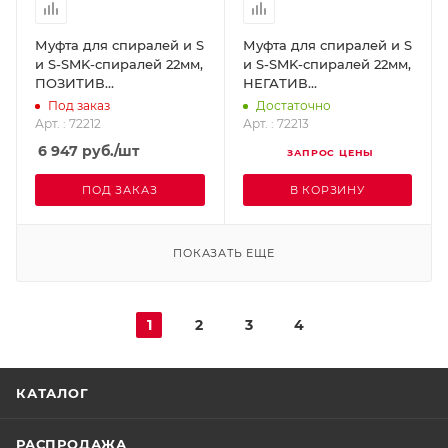
Муфта для спиралей и S
Муфта для спиралей и S
и S-SMK-спиралей 22мм,
и S-SMK-спиралей 22мм,
ПОЗИТИВ
НЕГАТИВ
ROTHENBERGER 72212
ROTHENBERGER 72213
Под заказ
Достаточно
Арт. : 72212
Арт. : 72213
6 947
руб.
/шт
ЗАПРОС ЦЕНЫ
ПОД ЗАКАЗ
В КОРЗИНУ
ПОКАЗАТЬ ЕЩЕ
1
2
3
4
КАТАЛОГ
РАСПРОДАЖА