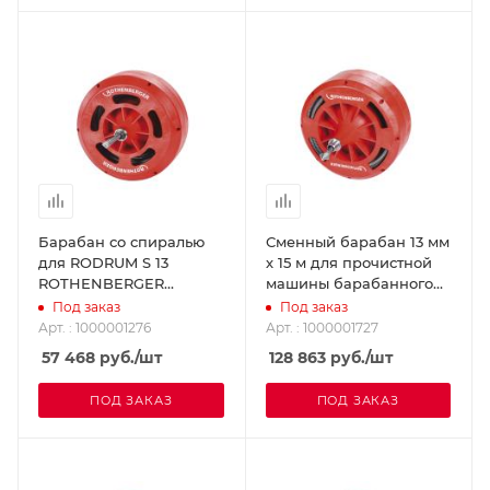
Барабан со спиралью
Сменный барабан 13 мм
для RODRUM S 13
х 15 м для прочистной
ROTHENBERGER
машины барабанного
1000001276
типа RODRUM M
Под заказ
Под заказ
ROTHENBERGER
Арт. : 1000001276
Арт. : 1000001727
1000001727
57 468
руб.
/шт
128 863
руб.
/шт
ПОД ЗАКАЗ
ПОД ЗАКАЗ