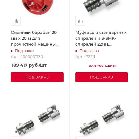
Сменный барабан 20
Муфта для стандартных
мм х 20 м для
спиралей и S-SMK-
прочистной машины
спиралей 22мм,
барабанного типа
НЕГАТИВ
Под заказ
Под заказ
RODRUM L
ROTHENBERGER 72211
Арт. : 1000001730
Арт. : 72211
ROTHENBERGER
189 417
руб.
/шт
ЗАПРОС ЦЕНЫ
1000001730
ПОД ЗАКАЗ
ПОД ЗАКАЗ